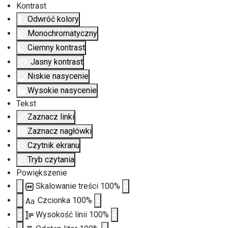
Kontrast
Odwróć kolory
Monochromatyczny
Ciemny kontrast
Jasny kontrast
Niskie nasycenie
Wysokie nasycenie
Tekst
Zaznacz linki
Zaznacz nagłówki
Czytnik ekranu
Tryb czytania
Powiększenie
Skalowanie treści
100
%
Czcionka
100
%
Aa
Wysokość linii
100
%