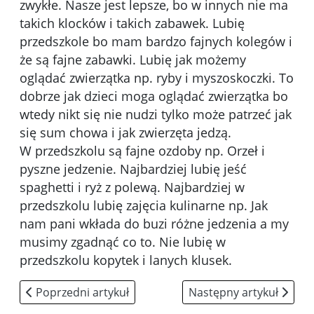
zwykłe. Nasze jest lepsze, bo w innych nie ma
takich klocków i takich zabawek. Lubię
przedszkole bo mam bardzo fajnych kolegów i
że są fajne zabawki. Lubię jak możemy
oglądać zwierzątka np. ryby i myszoskoczki. To
dobrze jak dzieci moga oglądać zwierzątka bo
wtedy nikt się nie nudzi tylko może patrzeć jak
się sum chowa i jak zwierzęta jedzą.
W przedszkolu są fajne ozdoby np. Orzeł i
pyszne jedzenie. Najbardziej lubię jeść
spaghetti i ryż z polewą. Najbardziej w
przedszkolu lubię zajęcia kulinarne np. Jak
nam pani wkłada do buzi różne jedzenia a my
musimy zgadnąć co to. Nie lubię w
przedszkolu kopytek i lanych klusek.
Poprzedni artykuł: Nasz zespół
Następny artykuł: Tekst
Poprzedni artykuł
Następny artykuł