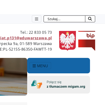
Szukaj
Tel.: 22 833 05 73
riat.p131@eduwarszawa.pl
ierpecka 9a, 01-589 Warszawa
AE:PL-52155-86350-FAWTT-19
MENU