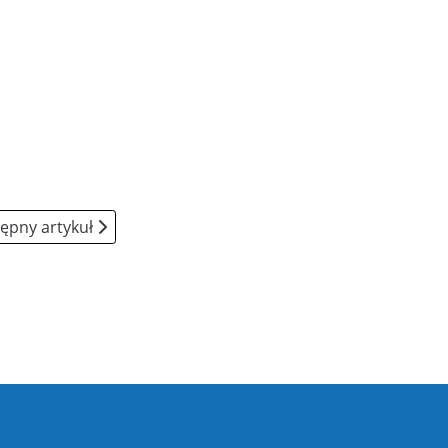
ępny artykuł: Nasz zespół
ępny artykuł