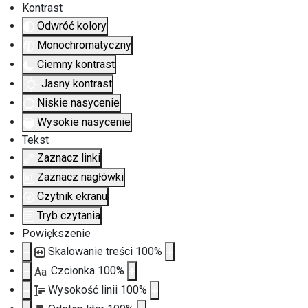
Kontrast
Odwróć kolory
Monochromatyczny
Ciemny kontrast
Jasny kontrast
Niskie nasycenie
Wysokie nasycenie
Tekst
Zaznacz linki
Zaznacz nagłówki
Czytnik ekranu
Tryb czytania
Powiększenie
Skalowanie treści
100
%
Czcionka
100
%
Aa
Wysokość linii
100
%