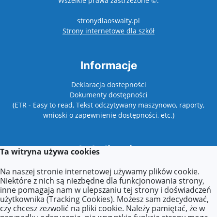
Wszelkie prawa zastrzeżone ©.
stronydlaoswaity.pl
otwiera się w nowy
Strony internetowe dla szkół
Informacje
Deklaracja dostepności
Dokumenty dostępności
(ETR - Easy to read, Tekst odczytywany maszynowo, raporty,
wnioski o zapewnienie dostępności, etc.)
Lokalizacja
Ta witryna używa cookies
ul. Sierpecka 9a
Na naszej stronie internetowej używamy plików cookie.
01-589 Warszawa
Niektóre z nich są niezbędne dla funkcjonowania strony,
inne pomagają nam w ulepszaniu tej strony i doświadczeń
użytkownika (Tracking Cookies). Możesz sam zdecydować,
czy chcesz zezwolić na pliki cookie. Należy pamiętać, że w
Kontakt