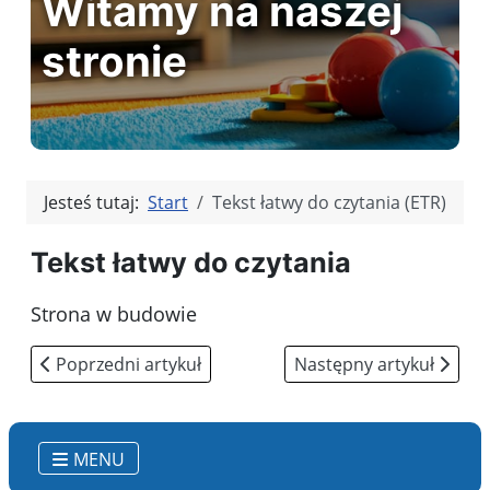
Witamy na naszej
stronie
Jesteś tutaj:
Start
Tekst łatwy do czytania (ETR)
Tekst łatwy do czytania
Strona w budowie
Poprzedni artykuł: O nas
Następny artykuł: Polit
Poprzedni artykuł
Następny artykuł
MENU