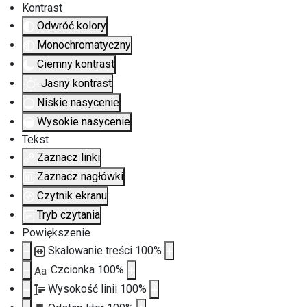
Kontrast
Odwróć kolory
Monochromatyczny
Ciemny kontrast
Jasny kontrast
Niskie nasycenie
Wysokie nasycenie
Tekst
Zaznacz linki
Zaznacz nagłówki
Czytnik ekranu
Tryb czytania
Powiększenie
Skalowanie treści
100
%
Czcionka
100
%
Aa
Wysokość linii
100
%