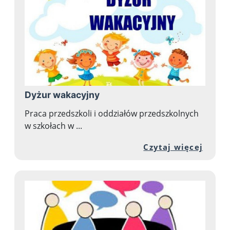
Dyżur wakacyjny
Praca przedszkoli i oddziałów przedszkolnych
w szkołach w ...
Przej
Czytaj więcej