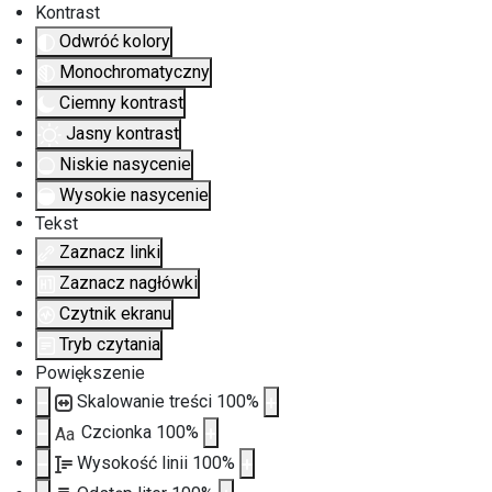
Kontrast
Odwróć kolory
Monochromatyczny
Ciemny kontrast
Jasny kontrast
Niskie nasycenie
Wysokie nasycenie
Tekst
Zaznacz linki
Zaznacz nagłówki
Czytnik ekranu
Tryb czytania
Powiększenie
Skalowanie treści
100
%
Czcionka
100
%
Aa
Wysokość linii
100
%