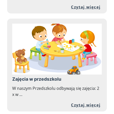
Przej
Czytaj więcej
Zajęcia w przedszkolu
W naszym Przedszkolu odbywają się zajęcia: 2
x w ...
Przej
Czytaj więcej