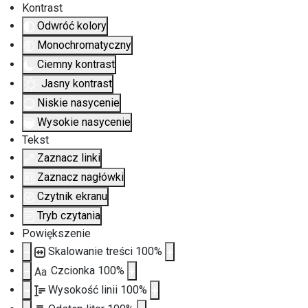
Kontrast
Odwróć kolory
Monochromatyczny
Ciemny kontrast
Jasny kontrast
Niskie nasycenie
Wysokie nasycenie
Tekst
Zaznacz linki
Zaznacz nagłówki
Czytnik ekranu
Tryb czytania
Powiększenie
Skalowanie treści
100
%
Czcionka
100
%
Aa
Wysokość linii
100
%