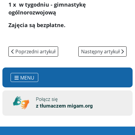
1 x w tygodniu - gimnastykę
ogólnorozwojową
Zajęcia są bezpłatne.
Poprzedni artykuł: Opłaty
Następny artykuł: Info
Poprzedni artykuł
Następny artykuł
MENU