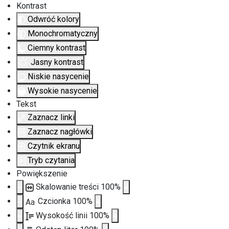
Kontrast
Odwróć kolory
Monochromatyczny
Ciemny kontrast
Jasny kontrast
Niskie nasycenie
Wysokie nasycenie
Tekst
Zaznacz linki
Zaznacz nagłówki
Czytnik ekranu
Tryb czytania
Powiększenie
Skalowanie treści
100
%
Czcionka
100
%
Aa
Wysokość linii
100
%