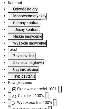
Kontrast
Odwróć kolory
Monochromatyczny
Ciemny kontrast
Jasny kontrast
Niskie nasycenie
Wysokie nasycenie
Tekst
Zaznacz linki
Zaznacz nagłówki
Czytnik ekranu
Tryb czytania
Powiększenie
Skalowanie treści
100
%
Czcionka
100
%
Aa
Wysokość linii
100
%