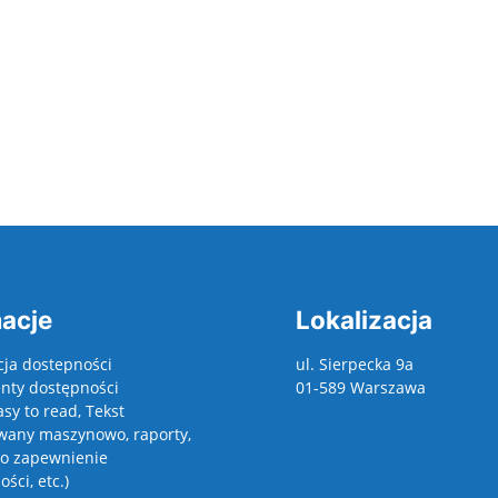
pełnej zawartości artykułu: TEMATY REALIZOWANE
acje
Lokalizacja
cja dostepności
ul. Sierpecka 9a
ty dostępności
01-589 Warszawa
asy to read, Tekst
wany maszynowo, raporty,
 o zapewnienie
ści, etc.)