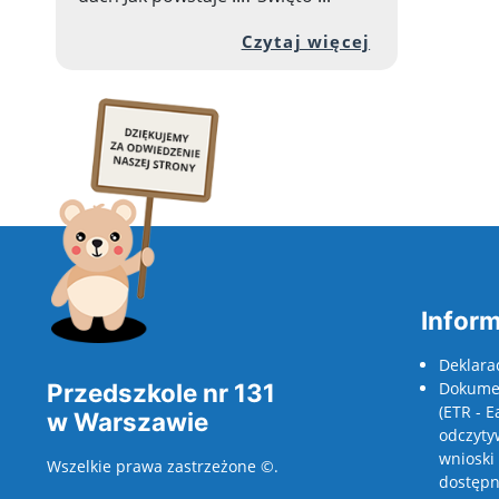
Przejdź do 
Czytaj więcej
Inform
Deklara
Przedszkole nr 131
Dokumen
(ETR - E
w Warszawie
odczyty
wnioski
Wszelkie prawa zastrzeżone ©.
dostępno