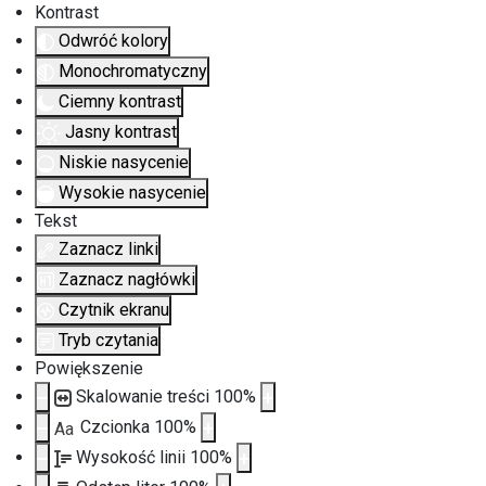
Kontrast
Odwróć kolory
Monochromatyczny
Ciemny kontrast
Jasny kontrast
Niskie nasycenie
Wysokie nasycenie
Tekst
Zaznacz linki
Zaznacz nagłówki
Czytnik ekranu
Tryb czytania
Powiększenie
Skalowanie treści
100
%
Czcionka
100
%
Aa
Wysokość linii
100
%