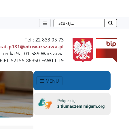
Szukaj
Tel.: 22 833 05 73
riat.p131@eduwarszawa.pl
ierpecka 9a, 01-589 Warszawa
AE:PL-52155-86350-FAWTT-19
MENU